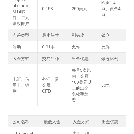
欧美1.4
platform、
0,193
250美元
点、黄金4
MT4软
点
件、二元
期权账户
点差类型
最小头寸
剥头皮
锁仓
浮动
0.01手
允许
允许
入金方式
交易品种
出金优惠
爆仓比例
每月5次以
内，金额
电汇、信
外汇、贵
100美元以
用卡、银
金属、
50%
上的出金
联
CFD
免收手续
费
公司名称
最低入金
入金方式
出金优惠
ETXcapital-
电汇、信