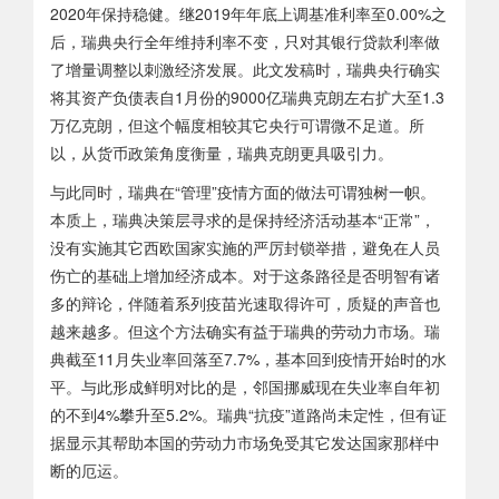
2020年保持稳健。继2019年年底上调基准利率至0.00%之
后，瑞典央行全年维持利率不变，只对其银行贷款利率做
了增量调整以刺激经济发展。此文发稿时，瑞典央行确实
将其资产负债表自1月份的9000亿瑞典克朗左右扩大至1.3
万亿克朗，但这个幅度相较其它央行可谓微不足道。所
以，从货币政策角度衡量，瑞典克朗更具吸引力。
与此同时，瑞典在“管理”疫情方面的做法可谓独树一帜。
本质上，瑞典决策层寻求的是保持经济活动基本“正常”，
没有实施其它西欧国家实施的严厉封锁举措，避免在人员
伤亡的基础上增加经济成本。对于这条路径是否明智有诸
多的辩论，伴随着系列疫苗光速取得许可，质疑的声音也
越来越多。但这个方法确实有益于瑞典的劳动力市场。瑞
典截至11月失业率回落至7.7%，基本回到疫情开始时的水
平。与此形成鲜明对比的是，邻国挪威现在失业率自年初
的不到4%攀升至5.2%。瑞典“抗疫”道路尚未定性，但有证
据显示其帮助本国的劳动力市场免受其它发达国家那样中
断的厄运。