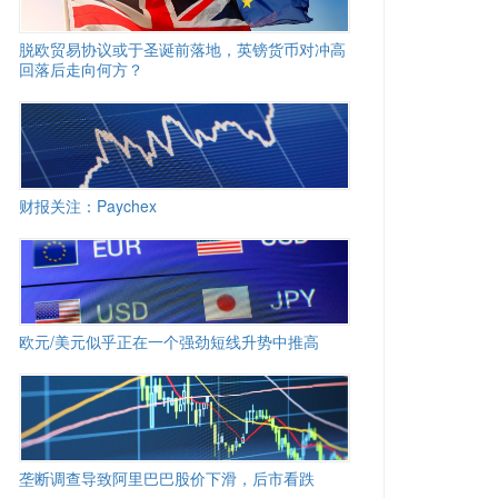
脱欧贸易协议或于圣诞前落地，英镑货币对冲高
回落后走向何方？
财报关注：Paychex
欧元/美元似乎正在一个强劲短线升势中推高
垄断调查导致阿里巴巴股价下滑，后市看跌