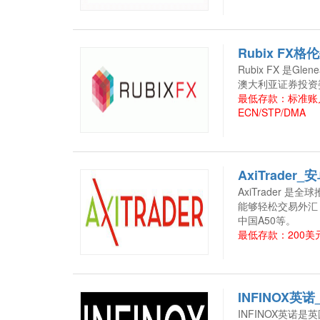
Rubix FX
Rubix FX 是Glen
澳大利亚证券投资委
最低存款：标准账户 
ECN/STP/DMA
AxiTrader
AxiTrader
能够轻松交易外汇，
中国A50等。
最低存款：200美元
INFINOX英
INFINOX英